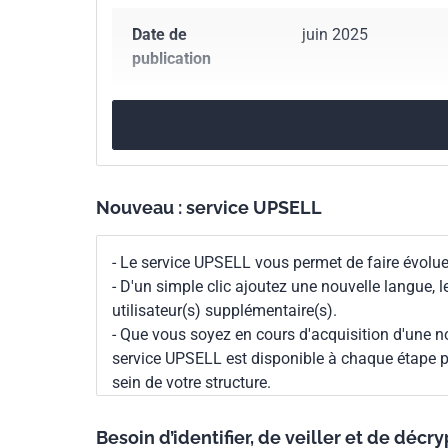
Date de
juin 2025
publication
Nombre de pages
75 p.
Référence
AFNOR SPEC 2313
Nouveau : service UPSELL
Codes ICS
11.040.20
Matériel d
11.040.30
Instrumen
- Le service UPSELL vous permet de faire évoluer
11.040.40
Implants 
- D'un simple clic ajoutez une nouvelle langue, 
13.020.20
Économie 
utilisateur(s) supplémentaire(s).
- Que vous soyez en cours d'acquisition d'une no
Indice de
S99-141
service UPSELL est disponible à chaque étape p
classement
sein de votre structure.
Numéro de tirage
1
Besoin d’identifier, de veiller et de décr