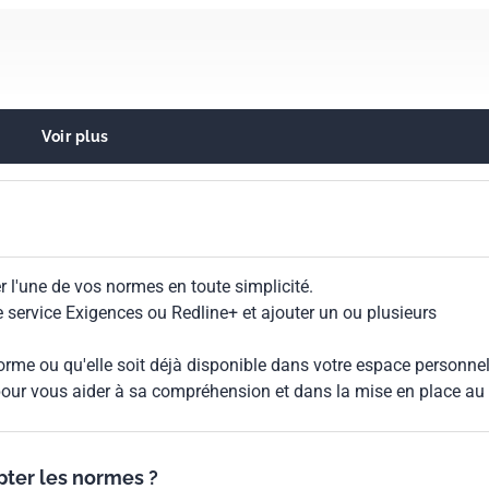
Voir plus
e transfusion, de perfusion et d'injection
ts et matériaux chirurgicaux
 l'une de vos normes en toute simplicité.
chirurgicaux, prothèses et orthèses
le service Exigences ou Redline+ et ajouter un ou plusieurs
de l'environnement. Durabilité
rme ou qu'elle soit déjà disponible dans votre espace personnel,
our vous aider à sa compréhension et dans la mise en place au
ypter les normes ?