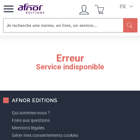
FR
Re
Erreur
Service indisponible
AFNOR EDITIONS
Qui sommes-nous ?
Foire aux questions
Mentions légales
Gérer mes consentements cookies