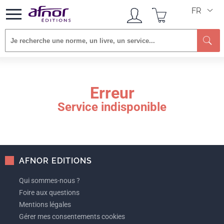
FR
Re
Erreur
Service indisponible
AFNOR EDITIONS
Qui sommes-nous ?
Foire aux questions
Mentions légales
Gérer mes consentements cookies