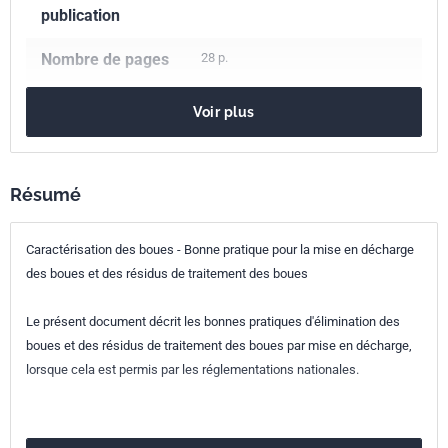
publication
Nombre de pages
28 p.
Référence
FD CEN/TR 15126
Voir plus
Codes ICS
13.030.20
Déchets liquides. Boues
Résumé
13.030.40
Installations et équipements pour enlèvement et
traitement des déchets
Caractérisation des boues - Bonne pratique pour la mise en décharge
Indice de
X33-022
des boues et des résidus de traitement des boues
classement
Le présent document décrit les bonnes pratiques d'élimination des
Numéro de tirage
1 - décembre 2005
boues et des résidus de traitement des boues par mise en décharge,
lorsque cela est permis par les réglementations nationales.
Parenté
CEN/TR 15126:2005
européenne