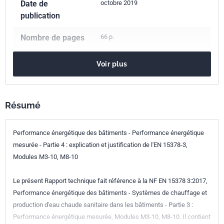
Date de
octobre 2019
publication
Nombre de pages
66 p.
Référence
FD CEN/TR 15378-4
Voir plus
Codes ICS
91.140.10
Systèmes de chauffage central
Résumé
Indice de
P52-319-4
Performance énergétique des bâtiments - Performance énergétique
classement
mesurée - Partie 4 : explication et justification de l'EN 15378-3,
Numéro de tirage
1
Modules M3-10, M8-10
Parenté
CEN/TR 15378-4:2017
Le présent Rapport technique fait référence à la NF EN 15378 3:2017,
européenne
Performance énergétique des bâtiments - Systèmes de chauffage et
production d'eau chaude sanitaire dans les bâtiments - Partie 3 :
Performance énergétique mesurée, Modules M3-10, M8-10. Il contient