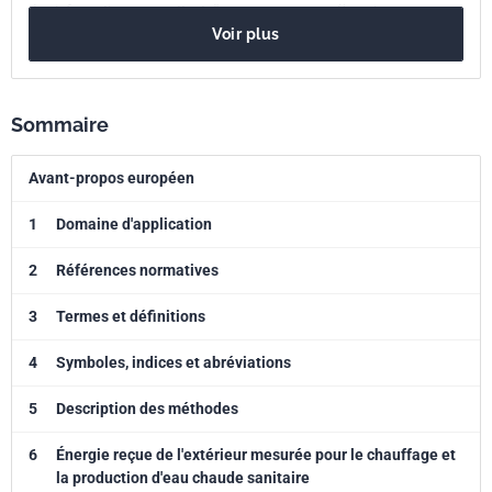
des informations permettant d'assurer une compréhension, une
Voir plus
utilisation et une adaptation nationale correctes de la NF EN 15378
3:2017.
Sommaire
Avant-propos européen
1
Domaine d'application
2
Références normatives
3
Termes et définitions
4
Symboles, indices et abréviations
5
Description des méthodes
6
Énergie reçue de l'extérieur mesurée pour le chauffage et
la production d'eau chaude sanitaire