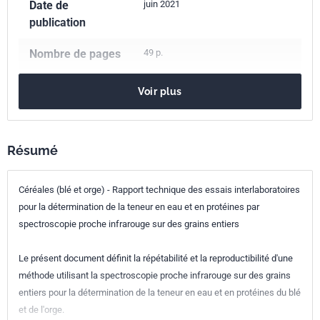
Date de
juin 2021
publication
Nombre de pages
49 p.
Référence
FD CEN/TR 17474
Voir plus
Codes ICS
67.060
Céréales, légumineuses et produits dérivés
Résumé
Indice de
V03-769
Céréales (blé et orge) - Rapport technique des essais interlaboratoires
classement
pour la détermination de la teneur en eau et en protéines par
Numéro de tirage
1
spectroscopie proche infrarouge sur des grains entiers
Parenté
CEN/TR 17474:2020
Le présent document définit la répétabilité et la reproductibilité d'une
européenne
méthode utilisant la spectroscopie proche infrarouge sur des grains
entiers pour la détermination de la teneur en eau et en protéines du blé
et de l'orge.