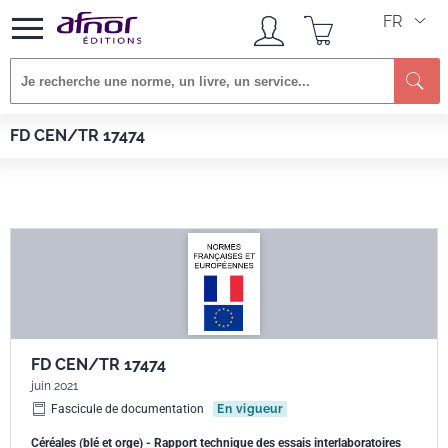
FR
Re
Afnor EDITIONS
Normes
FD CEN/TR 17474
FD CEN/TR 17474
FD CEN/TR 17474
juin 2021
Fascicule de documentation
En vigueur
Céréales (blé et orge) - Rapport technique des essais interlaboratoires