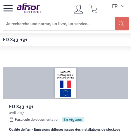
FR
Re
Afnor EDITIONS
Normes
FD X43-191
FD X43-191
FD X43-191
avril 2017
Fascicule de documentation
En vigueur
Qualité de l'air - Emissions diffuses issues des installations de stockage