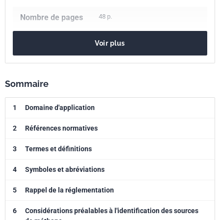
Nombre de pages
48 p.
Référence
FD X43-191
Voir plus
Codes ICS
13.040.40
Émissions de sources fixes
Sommaire
Indice de
X43-191
1
Domaine d'application
classement
2
Références normatives
Numéro de tirage
1
3
Termes et définitions
4
Symboles et abréviations
5
Rappel de la réglementation
6
Considérations préalables à l'identification des sources