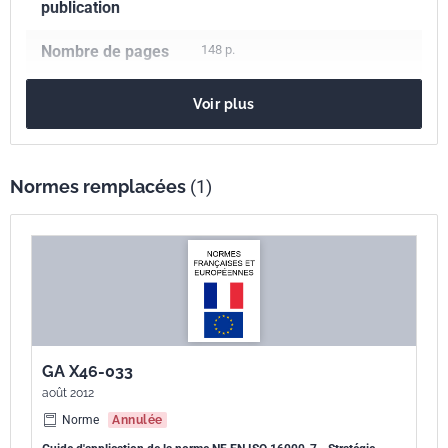
publication
Nombre de pages
148 p.
Référence
FD X46-033
Voir plus
Codes ICS
13.040.20
Air ambiant
Indice de
X46-033
Normes remplacées
(1)
classement
Numéro de tirage
2 - août 2023
GA X46-033
août 2012
Norme
Annulée