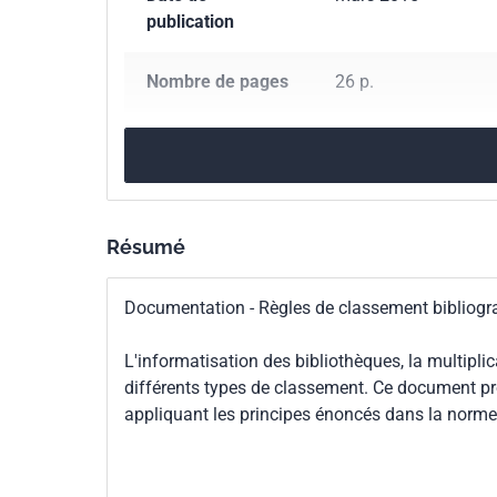
publication
Nombre de pages
26 p.
Référence
FD Z44-080
Codes ICS
01.140.20
Sciences 
Résumé
Indice de
Z44-080
classement
Documentation - Règles de classement bibliogr
Numéro de tirage
1
L'informatisation des bibliothèques, la multiplic
différents types de classement. Ce document p
appliquant les principes énoncés dans la norme