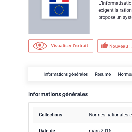
L'informatisatio
exigent la ratio
propose un syst
principes énonc
thumb_up
Visualiser l'extrait
Nouveau : 
Informations générales
Résumé
Norme
Informations générales
Collections
Normes nationales e
Date de
mars 2015