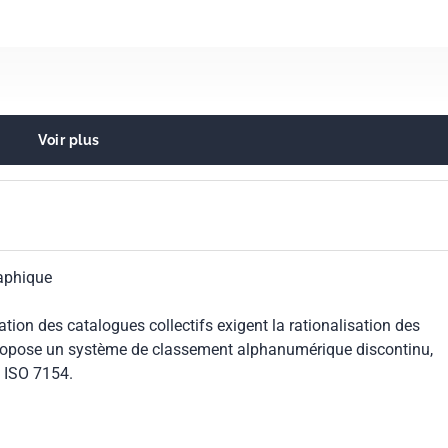
Voir plus
de l'information
aphique
ation des catalogues collectifs exigent la rationalisation des
ropose un système de classement alphanumérique discontinu,
 ISO 7154.