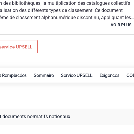
n des bibliothèques, la multiplication des catalogues collectifs
nalisation des différents types de classement. Ce document
ème de classement alphanumérique discontinu, appliquant les
és dans la norme ISO 7154.
VOIR PLUS
service UPSELL
s Remplacées
Sommaire
Service UPSELL
Exigences
CO
t documents normatifs nationaux