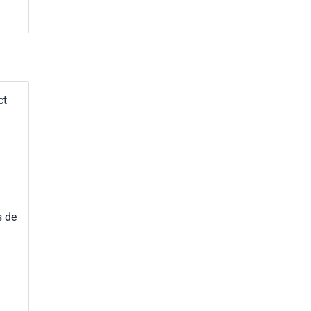
ct
s de