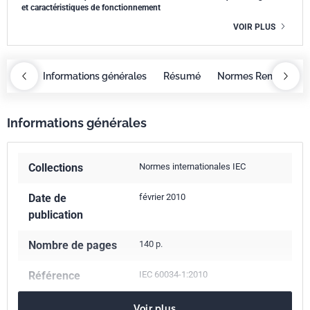
et caractéristiques de fonctionnement
VOIR PLUS
OBAZ
Informations générales
Résumé
Normes Remplacée
Informations générales
Collections
Normes internationales IEC
Date de
février 2010
publication
Nombre de pages
140 p.
Référence
IEC 60034-1:2010
Codes ICS
Voir plus