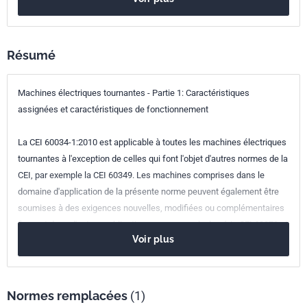
29.160.01
Machines électriques tournantes en général
Numéro de tirage
1 - février 2010
Résumé
Machines électriques tournantes - Partie 1: Caractéristiques
assignées et caractéristiques de fonctionnement
La CEI 60034-1:2010 est applicable à toutes les machines électriques
tournantes à l'exception de celles qui font l'objet d'autres normes de la
CEI, par exemple la CEI 60349. Les machines comprises dans le
domaine d'application de la présente norme peuvent également être
soumises à des exigences nouvelles, modifiées ou complémentaires
figurant dans d'autres publications - par exemple, la série CEI 60079 et
Voir plus
la CEI 60092. Les modification par rapport à l'édition précédente sont
les suivantes:
- clarification portant sur la température de l'eau de refroidissement,
- reconnaissance du code IE,
Normes remplacées
(1)
- clarification du terme " tolérances ".