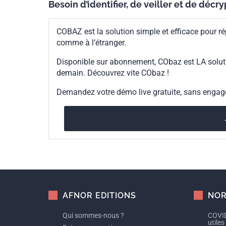
Besoin d’identifier, de veiller et de décr
80 kPa (0,8 bar) à 110 kPa (1,1 b
norme et les autres normes qui l
équipements fonctionnant hors d
COBAZ est la solution simple et efficace pour ré
essais complémentaires pouvant 
comme à l’étranger.
plage de pression atmosphériqu
protection qui dépendent de l'ex
Disponible sur abonnement, CObaz est LA solut
la limitation de l'énergie tel que
la cinquième édition publiée en 
demain. Découvrez vite CObaz !
corrigenda de novembre 2012 et 
juin 2018 et avril 2019 a été pri
Demandez votre démo live gratuite, sans enga
AFNOR EDITIONS
NOR
Qui sommes-nous ?
COVID
utiles