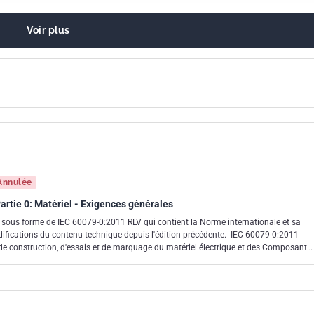
COR1:2010
Voir plus
Annulée
rtie 0: Matériel - Exigences générales
 sous forme de IEC 60079-0:2011 RLV qui contient la Norme internationale et sa
modifications du contenu technique depuis l'édition précédente. IEC 60079-0:2011
 de construction, d'essais et de marquage du matériel électrique et des Composants
 des atmosphères explosives. Equipement électrique conforme à cette norme est
ses dans lequel les atmosphères explosives de gaz, causées par des mélanges d'air
illards, existent dans des conditions atmosphériques normales. Les conditions
es aux caractéristiques d'explosion de l'atmosphère) dans lesquelles il peut être
peut être utilisé sont les suivantes: - température de -20 °C à +60 °C; - pression de