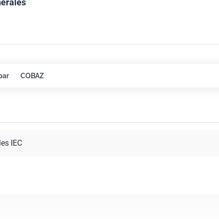
nérales
par
COBAZ
les IEC