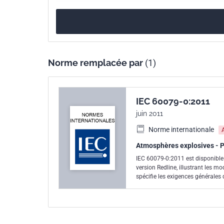
Référence
IEC 60079-0:2007/
Numéro de tirage
5
Norme remplacée par
(1)
IEC 60079-0:2011
juin 2011
Norme internationale
Atmosphères explosives - Pa
IEC 60079-0:2011 est disponible
version Redline, illustrant les 
spécifie les exigences générales
Ex destinés à être utilisés dans
destiné dans les zones dangereu
et de gaz, de vapeurs ou de brou
atmosphériques normales (relativ
supposé que l'appareil électrique 