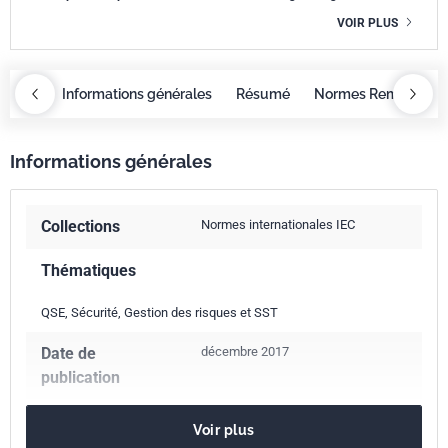
VOIR PLUS
OBAZ
Informations générales
Résumé
Normes Remplacée
Informations générales
Collections
Normes internationales IEC
Thématiques
QSE, Sécurité, Gestion des risques et SST
Date de
décembre 2017
publication
Nombre de pages
279 p.
Voir plus