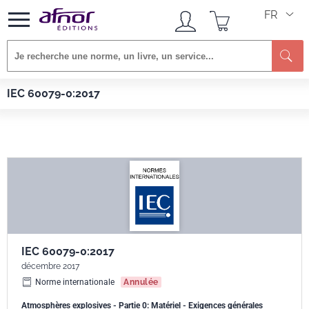
FR
Re
Afnor EDITIONS
Normes
IEC 60079-0:2017
IEC 60079-0:2017
IEC 60079-0:2017
décembre 2017
Norme internationale
Annulée
Atmosphères explosives - Partie 0: Matériel - Exigences générales