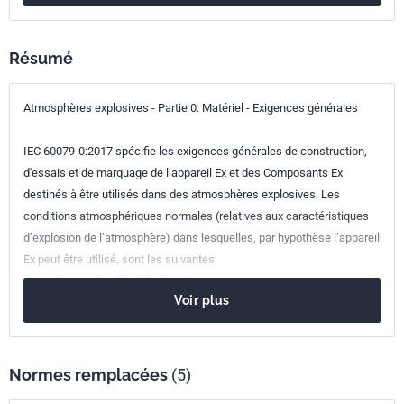
Référence
IEC 60079-0:2017
Codes ICS
Résumé
29.260.20
Matériel électrique pour atmosphères explosives
Atmosphères explosives - Partie 0: Matériel - Exigences générales
IEC 60079-0:2017 spécifie les exigences générales de construction,
d'essais et de marquage de l’appareil Ex et des Composants Ex
destinés à être utilisés dans des atmosphères explosives. Les
conditions atmosphériques normales (relatives aux caractéristiques
d’explosion de l’atmosphère) dans lesquelles, par hypothèse l’appareil
Ex peut être utilisé, sont les suivantes:
-température de –20 °C à +60 °C;
Voir plus
-pression de 80 kPa (0,8 bar) à 110 kPa (1,1 bar); et
-air avec teneur normale en oxygène, typiquement 21 % v/v.
La présente partie de la norme IEC 60079 et les autres normes qui la
complètent spécifient des exigences d’essai supplémentaires pour
Normes remplacées
(5)
les appareils Ex fonctionnant hors de la plage normale de