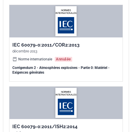
températures, une attention supplémentaire ultérieure et des essais
complémentaires pouvant toutefois être exigés pour les appareils Ex
fonctionnant hors de la plage normale de pressions atmosphériques
et de la teneur normale en oxygène. De tels essais complémentaires
peuvent se révéler pertinents, notamment pour les modes de
protection qui dépendent de l’extinction d’une flamme, tels qu’une
IEC 60079-0:2011/COR2:2013
«enveloppe antidéflagrante «d»» (IEC 60079-1), ou de la limitation de
décembre 2013
l’énergie, tels que la «sécurité intrinsèque «i»» (IEC 60079-11).
Reportez-vous à l'avant-propos du document pour une liste complète
Norme internationale
Annulée
des modifications techniques entre l'édition 7.0 et édition précédente
Corrigendum 2 - Atmosphères explosives - Partie 0: Matériel -
Exigences générales
du document.
Mots-clés: l’appareil Ex et des Composants Ex destinés à être utilisés
dans des atmosphères explosives.
Le contenu de la feuille d'interprétation 1 d'avril 2019, la feuille
d'interprétation 2 de juin 2019 et le corrigendum 1 de janvier 2020 a été
pris en considération dans cet exemplaire.
IEC 60079-0:2011/ISH2:2014