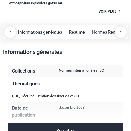
Atmosphères explosives gazeuses
VOIR PLUS
OBAZ
Informations générales
Résumé
Normes Remplacée
Informations générales
Collections
Normes internationales IEC
Thématiques
QSE, Sécurité, Gestion des risques et SST
Date de
décembre 2008
publication
Nombre de pages
135 p.
Voir plus