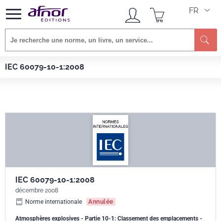
FR
Re
Afnor EDITIONS
Normes
IEC 60079-10-1:2008
IEC 60079-10-1:2008
IEC 60079-10-1:2008
décembre 2008
Norme internationale
Annulée
Atmosphères explosives - Partie 10-1: Classement des emplacements -