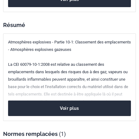
Référence
IEC 60079-10-1:2008
Codes ICS
Résumé
29.260.20
Matériel électrique pour atmosphères explosives
Atmosphères explosives - Partie 10-1: Classement des emplacements
Numéro de tirage
1 - janvier 2009
- Atmosphères explosives gazeuses
La CEI 60079-10-1:2008 est relative au classement des
emplacements dans lesquels des risques dus à des gaz, vapeurs ou
brouillards inflammables peuvent apparaître, et ainsi constituer une
base pour le choix et l'installation corrects du matériel utilisé dans de
tels emplacements. Elle est destinée à être appliquée là où il peut
exister un danger d'inflammation du fait de la présence de gaz ou
Voir plus
vapeurs inflammables, en mélange avec l'air, dans les conditions
atmosphériques normales; mais elle ne s'applique pas:
a) aux mines grisouteuses;
b) au traitement et à la fabrication des explosifs;
Normes remplacées
(1)
c) aux emplacements dans lesquels un danger dû à la présence de