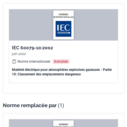
poussières ou fibres inflammables peut apparaître;
d) aux défaillances catastrophiques, qui dépassent le concept
d'anormalité traité dans la présente norme;
e) aux locaux utilisés à des fins médicales;
f) aux locaux à usage domestique.
Cette première édition de la CEI 60079-10-1 annule et remplace la
IEC 60079-10:2002
quatrième édition de la CEI 60079-10, publiée en 2002, et constitue
juin 2002
une révision technique. Les principales modifications techniques
suivantes ont été apportées par rapport à l'édition précédente:
Norme internationale
Annulée
- introduction de l'Annexe D qui traite du danger d'explosion du
Matériel électrique pour atmosphères explosives gazeuses - Partie
10: Classement des emplacements dangereux
brouillard inflammable généré par l'échappement sous pression de
liquides au point d'éclair élevé;
- introduction de l'Article A.3 (taux de dégagement) qui donne des
équations thermodynamiques pour le taux de dégagement avec des
exemples pour l'estimation du taux de dégagement des fluides et de
Norme remplacée par
(1)
gaz.