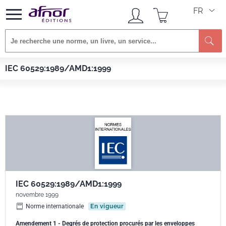
FR
Re
Afnor EDITIONS
Normes
IEC 60529:1989/AMD1:1999
IEC 60529:1989/AMD1:1999
IEC 60529:1989/AMD1:1999
novembre 1999
Norme internationale
En vigueur
Amendement 1 - Degrés de protection procurés par les enveloppes