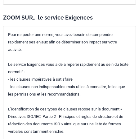
Référence
IEC 60529:1989/AMD1:1999
Codes ICS
ZOOM SUR... le service Exigences
29.020
Électrotechnique en général
Pour respecter une norme, vous avez besoin de comprendre
13.260
Protection contre l'électrocution. Travaux sous tension
rapidement ses enjeux afin de déterminer son impact sur votre
activité.
Le service Exigences vous aide à repérer rapidement au sein du texte
normatif :
- les clauses impératives à satisfaire,
- les clauses non indispensables mais utiles à connaitre, telles que
les permissions et les recommandations.
L’identification de ces types de clauses repose sur le document «
Directives ISO/IEC, Partie 2 - Principes et règles de structure et de
rédaction des documents ISO » ainsi que sur une liste de formes
verbales constamment enrichie.