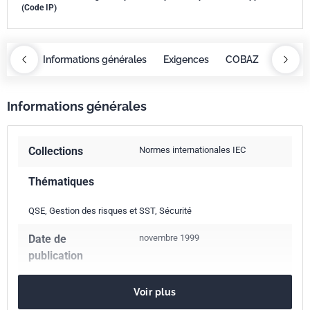
(Code IP)
OBAZ
Informations générales
Exigences
COBAZ
Informa
Informations générales
Collections
Normes internationales IEC
Thématiques
QSE, Gestion des risques et SST, Sécurité
Date de
novembre 1999
publication
Nombre de pages
7 p.
Voir plus