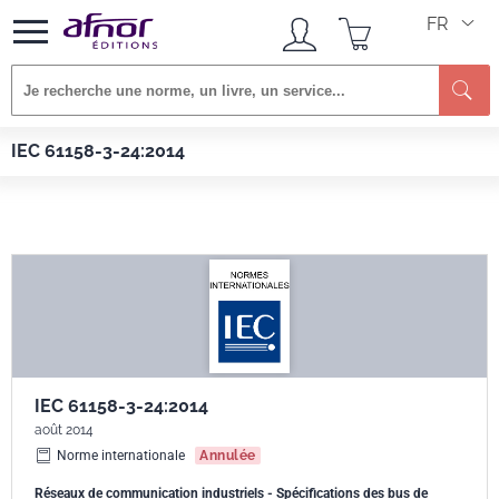
FR
Re
Afnor EDITIONS
Normes
IEC 61158-3-24:2014
IEC 61158-3-24:2014
IEC 61158-3-24:2014
août 2014
Norme internationale
Annulée
Réseaux de communication industriels - Spécifications des bus de