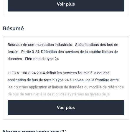
Codes ICS
Voir plus
35.100.20
Couche liaison de données
35.110
Réseaux
25.040.40
Mesure et contrôle des processus industriels
Résumé
Réseaux de communication industriels - Spécifications des bus de
terrain - Partie 3-24: Définition des services de la couche liaison de
données - Eléments de type 24
L'IEC 61158-3-24:2014 définit les services fournis à la couche
application de bus de terrain Type 24 au niveau de la frontière entre
les couches application et liaison de données du modèle de référence
de bus de terrain et à la gestion des systèmes au niveau de la
frontière entre la couche liaison de données et la gestion des
Voir plus
systèmes selon le modèle de référence de bus de terrain.
Norme remplacée par
(1)