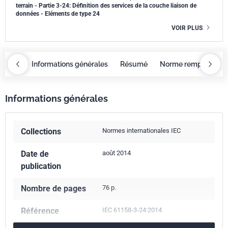
terrain - Partie 3-24: Définition des services de la couche liaison de
données - Eléments de type 24
VOIR PLUS
OBAZ
Informations générales
Résumé
Norme remplacée p
Informations générales
Collections
Normes internationales IEC
Date de
août 2014
publication
Nombre de pages
76 p.
Référence
IEC 61158-3-24:2014