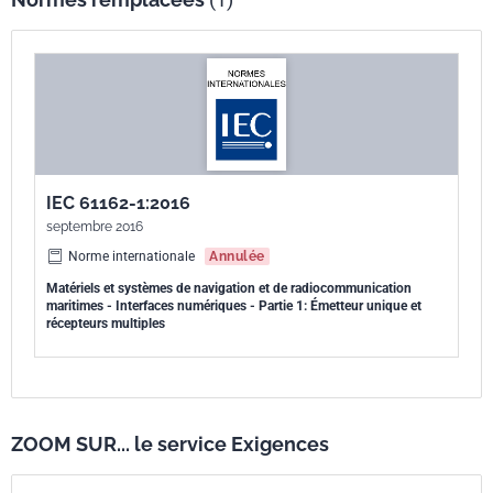
peuvent être de longueur comprise entre environ 11 et 79 caractères
au maximum et nécessitent généralement une émission pas plus
rapide qu'un seul message par seconde. Les définitions électriques du
présent document ne sont pas destinées à gérer les applications à
large bande passante comme les radars ou l'imagerie vidéo, ou encore
les bases de données intensives et les applications de transfert de
fichiers. En l'absence de disposition assurant l'émission des
IEC 61162-1:2016
messages et compte tenu de la capacité limitée de vérification des
septembre 2016
erreurs, il est important d'utiliser le présent document avec précaution
dans toutes les applications de sécurité. Pour les applications dans
Norme internationale
Annulée
lesquelles un débit d'émission plus rapide est nécessaire, l'IEC 61162-
Matériels et systèmes de navigation et de radiocommunication
maritimes - Interfaces numériques - Partie 1: Émetteur unique et
2 s'applique.
récepteurs multiples
ZOOM SUR... le service Exigences