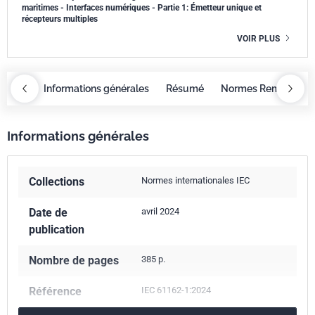
maritimes - Interfaces numériques - Partie 1: Émetteur unique et
récepteurs multiples
VOIR PLUS
OBAZ
Informations générales
Résumé
Normes Remplacée
Informations générales
Collections
Normes internationales IEC
Date de
avril 2024
publication
Nombre de pages
385 p.
Référence
IEC 61162-1:2024