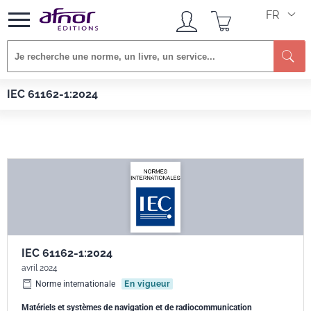
FR
Afnor EDITIONS
Normes
IEC 61162-1:2024
IEC 61162-1:2024
IEC 61162-1:2024
avril 2024
Norme internationale
En vigueur
Matériels et systèmes de navigation et de radiocommunication