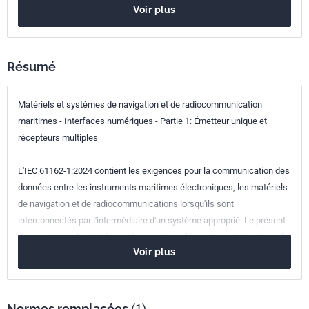
Codes ICS
Voir plus
47.020.70
Matériel de navigation et de commande
Résumé
Matériels et systèmes de navigation et de radiocommunication
maritimes - Interfaces numériques - Partie 1: Émetteur unique et
récepteurs multiples
L'IEC 61162-1:2024 contient les exigences pour la communication des
données entre les instruments maritimes électroniques, les matériels
de navigation et de radiocommunications lorsqu'ils sont
interconnectés par l'intermédiaire d'un système approprié. Le présent
document est destiné à prendre en charge l'émission unidirectionnelle
Voir plus
de données série entre un seul émetteur et un ou plusieurs
récepteurs. Ces données sont au format ASCII imprimable et peuvent
inclure des informations telles que la position, la vitesse, la
profondeur, l'allocation de fréquences, etc. Les messages types
Normes remplacées
(1)