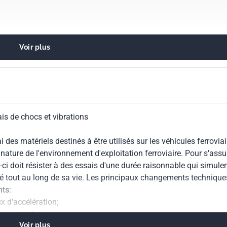
Voir plus
oulant de chemin de fer en général
ais de chocs et vibrations
des matériels destinés à être utilisés sur les véhicules ferroviai
nature de l'environnement d'exploitation ferroviaire. Pour s'assu
i-ci doit résister à des essais d'une durée raisonnable qui simule
osé tout au long de sa vie. Les principaux changements technique
nts:
x d'accélération;
 rapport à la norme;
Voir plus
valeur efficace fonctionnelle à partir des données de service, ou