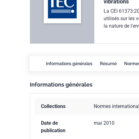
vibrations
La CEI 61373:201
utilisés sur les
la nature de l'e
qualité d'un maté
raisonnable qui 
au long de sa vi
précédente sont
d'accélération;- 
Informations générales
Résumé
Norme
ajout de recomma
partir des donné
Informations générales
Collections
Normes internationa
Date de
mai 2010
publication