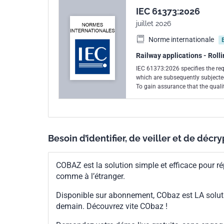
IEC 61373:2026
juillet 2026
Norme internationale
Railway applications - Roll
IEC 61373:2026 specifies the req
which are subsequently subjected
To gain assurance that the qualit
simulate the service conditions s
number of ways each having thei
common: a) amplification: where
where the amplitude history is re
where time slices of the histori
Besoin d’identifier, de veiller et de décr
amplification method as stated i
referred to in Clause 2; it defin
railway vehicles. Whilst this doc
COBAZ est la solution simple et efficace pour ré
use is not precluded. For system
comme à l’étranger.
trolleybuses, where the level of s
test levels can be considered. I
Disponible sur abonnement, CObaz est LA solut
computed in compliance with the
that can be considered by the us
demain. Découvrez vite CObaz !
axis testing. However, multi-axis
not evaluated in this document.