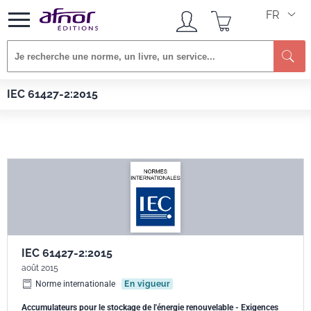
FR
Re
Afnor EDITIONS
Normes
IEC 61427-2:2015
IEC 61427-2:2015
IEC 61427-2:2015
août 2015
Norme internationale
En vigueur
Accumulateurs pour le stockage de l'énergie renouvelable - Exigences