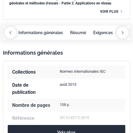
générales et méthodes d'essais - Partie 2: Applications en réseau
VOIR PLUS
OBAZ
Informations générales
Résumé
Exigences
COBA
Informations générales
Collections
Normes internationales IEC
Date de
août 2015
publication
Nombre de pages
108 p.
Référence
IEC 61427-2:2015
Codes ICS
29.220.20
Accumulateurs acides
Voir plus