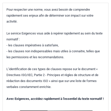
électrique lorsque de grandes quantités d'énergie électrique provenant
Pour respecter une norme, vous avez besoin de comprendre
de sources d'énergie renouvelables sont introduites aléatoirement
rapidement ses enjeux afin de déterminer son impact sur votre
dans celui-ci. Les équipements de conversion d'énergie et d'interface
activité.
associés ne sont pas couverts par la présente partie de l'IEC 61427.
Le service Exigences vous aide à repérer rapidement au sein du texte
normatif :
- les clauses impératives à satisfaire,
- les clauses non indispensables mais utiles à connaitre, telles que
les permissions et les recommandations.
L’identification de ces types de clauses repose sur le document «
Directives ISO/IEC, Partie 2 - Principes et règles de structure et de
rédaction des documents ISO » ainsi que sur une liste de formes
verbales constamment enrichie.
Avec Exigences, accédez rapidement à l’essentiel du texte normatif !