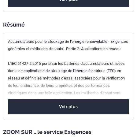
Résumé
Accumulateurs pour le stockage de l'énergie renouvelable - Exigences
générales et méthodes d'essais - Partie 2: Applications en réseau
L'IEC 61427-2:2015 porte sur les batteries d'accumulateurs utilisées
dans les applications de stockage de l'énergie électrique (EES) en
réseau et définit les méthodes d'essai associées pour la vérification
de leur endurance, de leurs propriétés et des performances
électriques dans une telle application. Les méthodes d'essai sont
indépendants de la chimie de la batterie, c'est-à-dire applicables à tout
Voir plus
type de batterie d'accumulateurs. Les applications en réseau sont
caractérisées par le fait que les batteries sont connectées, via des
dispositifs de conversion d'énergie, à un réseau d'électricité régional,
national ou continental et font office de sources ou de réservoir
ZOOM SUR... le service Exigences
d'énergie instantanées pour stabiliser les performances du réseau