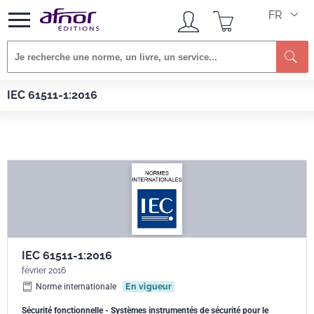
FR
Re
Afnor EDITIONS
Normes
IEC 61511-1:2016
IEC 61511-1:2016
IEC 61511-1:2016
février 2016
Norme internationale
En vigueur
Sécurité fonctionnelle - Systèmes instrumentés de sécurité pour le