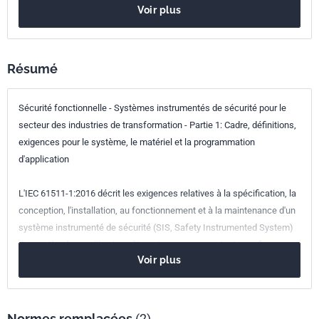
Nombre de pages
175 p.
Voir plus
Référence
IEC 61511-1:2016
Codes ICS
Résumé
25.040.01
Systèmes d'automatisation industrielle en général
Sécurité fonctionnelle - Systèmes instrumentés de sécurité pour le
13.110
Sécurité des machines
secteur des industries de transformation - Partie 1: Cadre, définitions,
exigences pour le système, le matériel et la programmation
d'application
L'IEC 61511-1:2016 décrit les exigences relatives à la spécification, la
conception, l'installation, au fonctionnement et à la maintenance d'un
système instrumenté de sécurité (SIS, Safety Instrumented System)
de manière à ce qu'il puisse être mis en oeuvre en toute confiance
Voir plus
pour établir ou maintenir le processus dans un état de sécurité
convenable. L'IEC 61511-1 a été conçue pour être une mise en oeuvre
de l'IEC 61508:2010 dans le secteur des industries de transformation.
Le contenu du corrigendum de septembre 2016 a été pris en
Normes remplacées
(2)