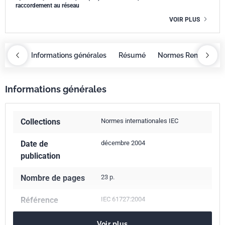
raccordement au réseau
VOIR PLUS
OBAZ
Informations générales
Résumé
Normes Remplacée
Informations générales
Collections
Normes internationales IEC
Date de
décembre 2004
publication
Nombre de pages
23 p.
Référence
IEC 61727:2004
Voir plus