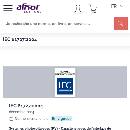
FR
Re
Afnor EDITIONS
Normes
IEC 61727:2004
IEC 61727:2004
IEC 61727:2004
décembre 2004
Norme internationale
En vigueur
Systèmes photovoltaïques (PV) - Caractéristiques de l'interface de