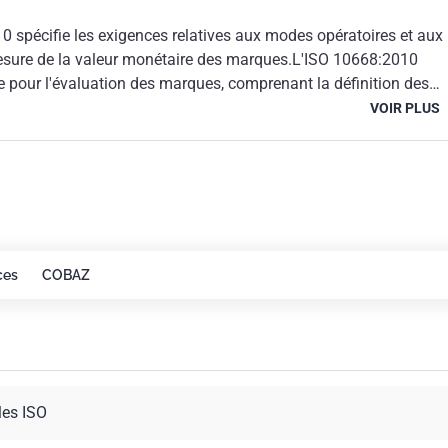
0 spécifie les exigences relatives aux modes opératoires et aux
ure de la valeur monétaire des marques.L'ISO 10668:2010
e pour l'évaluation des marques, comprenant la définition des
oncepts d'évaluation, les approches et les méthodes d'évaluation,
VOIR PLUS
ine des données et des hypothèses utilisées. Elle décrit égalemen
présentation des résultats de l'évaluation.
ces
COBAZ
les ISO