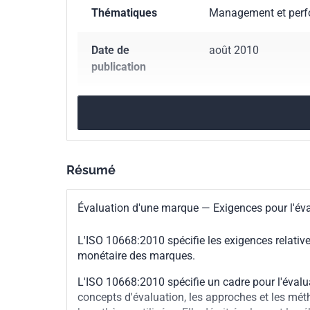
Thématiques
Management et perf
Date de
août 2010
publication
Nombre de pages
11 p.
Référence
ISO 10668:2010
Résumé
Codes ICS
03.140
Brevets. Prop
Évaluation d'une marque — Exigences pour l'év
Numéro de tirage
1 - août 2010
L'ISO 10668:2010 spécifie les exigences relati
monétaire des marques.
L'ISO 10668:2010 spécifie un cadre pour l'évalu
concepts d'évaluation, les approches et les méth