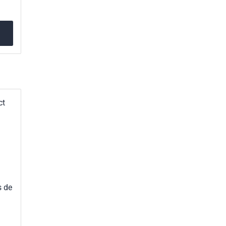
ct
s de