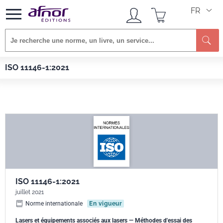
FR
Re
Afnor EDITIONS
Normes
ISO 11146-1:2021
ISO 11146-1:2021
ISO 11146-1:2021
juillet 2021
Norme internationale
En vigueur
Lasers et équipements associés aux lasers — Méthodes d'essai des