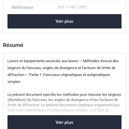
Référence
ISO 11146-1:2021
Codes ICS
Voir plus
31.260
Optoélectronique. Appareils à laser
Numéro de tirage
2
Résumé
Lasers et équipements associés aux lasers — Méthodes d'essai des
largeurs du faisceau, angles de divergence et facteurs de limite de
diffraction — Partie 1: Faisceaux stigmatiques et astigmatiques
simples
Le présent document spécifie les méthodes pour mesurer les largeurs
(diamètres) du faisceau, les angles de divergence et les facteurs de
limite de diffraction. Le présent document s'applique uniquement aux
faisceaux stigmatiques et astigmatiques simples. Si le type de
faisceau est inconnu et pour les faisceaux astigmatiques généraux,
l'ISO 11146‑2 s'applique.
Voir plus