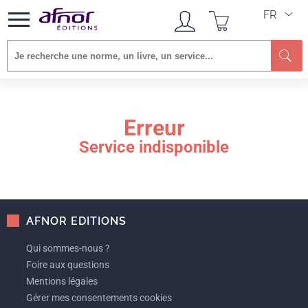
FR
Re
Erreur
Service indisponible
AFNOR EDITIONS
Qui sommes-nous ?
Foire aux questions
Mentions légales
Gérer mes consentements cookies