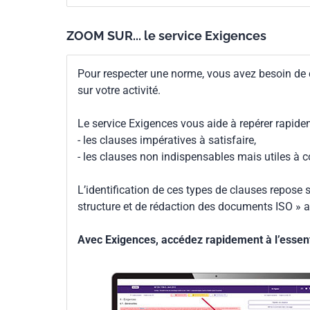
supérieurs uniquement, elle fourn
la même zone de danger n'est pas prévisible, sel
du 5e percentile des personnes â
dangereuses à travers des ouver
Les distances de sécurité sont destinées à prot
ZOOM SUR... le service Exigences
dans les conditions spécifiées (voir 4.1.1).
Pour respecter une norme, vous avez besoin de
NOTE 2 Le présent document n'est pas destiné à
sur votre activité.
grimpant par-dessus les structures de protection
Le service Exigences vous aide à repérer rapide
- les clauses impératives à satisfaire,
- les clauses non indispensables mais utiles à 
L’identification de ces types de clauses repose s
structure et de rédaction des documents ISO » a
Avec Exigences, accédez rapidement à l’essenti