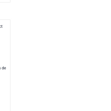
s
ct
s de