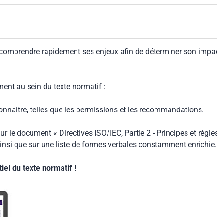
it en outre des informations concernant les enfants âgés de plus de 3 ans (la taille
on l'appréciation du risque.
gées de 3 ans est d'environ 900 mm) pour ce qui concerne l'atteinte des zones
tures.
éger les personnes qui essaient d'atteindre les zones dangereuse
 comprendre rapidement ses enjeux afin de déterminer son impa
 fournir des mesures contre l'atteinte d'une zone dangereuse en
 (voir l'ISO 14120:2015, 5.18).
ment au sein du texte normatif :
connaitre, telles que les permissions et les recommandations.
ur le document « Directives ISO/IEC, Partie 2 - Principes et règle
insi que sur une liste de formes verbales constamment enrichie.
el du texte normatif !