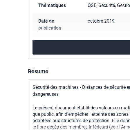
Thématiques
QSE, Sécurité, Gesti
les zones dange
satisfaites.Le 
zone dangereuse.
Date de
octobre 2019
fournit pas la r
publication
phénomènes dan
rayonnements ion
Nombre de pages
20 p.
concernant les 
membres supérie
Référence
ISO 13857:2019
l'appréciation d
personnes qui e
Résumé
Codes ICS
13.110
Sécurité de
spécifiées (voir 4.1.1).NOTE 2 Le présent
des mesures con
Sécurité des machines - Distances de sécurité e
structures de pr
Numéro de tirage
1
dangereuses
Le présent document établit des valeurs en mati
que public, afin d'empêcher l'atteinte des zone
adaptées aux structures de protection. Elle do
le libre accès des membres inférieurs (voir l'Ann