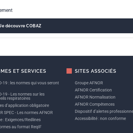
gement
Je découvre COBAZ
MES ET SERVICES
SITES ASSOCIÉS
-19 : les normes qui vous seront
Groupe AFNOR
AFNOR Certification
-19 - Les normes sur les
AFNOR Normalisation
ils respiratoires
AFNOR Compétences
s d’application obligatoire
Dispositif d’alertes professionne
R SPEC - Les normes AFNOR
Accessibilité : non conforme
ce : Exigences/Redlines
ormes au format ReqIF