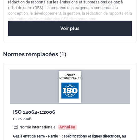
rédaction de rapports sur les émissions et suppressions de gaz à
effet de serre (GES). Il comprend des exigences concernant la
conception, le développement, la gestion, la rédaction de rapports et la
vérification de l'inventaire des GES d'un organisme.
Voir plus
La série ISO 14064 est un programme GES neutre. Si un programme
GES est applicable, les exigences de ce programme s'ajoutent à
celles de la série ISO 14064.
Normes remplacées
(1)
ISO 14064-1:2006
mars 2006
Norme internationale
Annulée
Gaz à effet de serre - Partie 1 : spécifications et lignes directrices, au