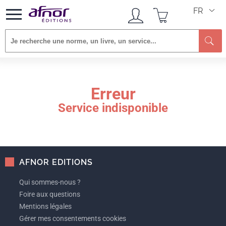
FR
Re
Erreur
Service indisponible
AFNOR EDITIONS
Qui sommes-nous ?
Foire aux questions
Mentions légales
Gérer mes consentements cookies