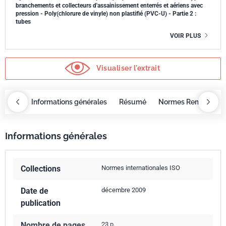
branchements et collecteurs d'assainissement enterrés et aériens avec
pression - Poly(chlorure de vinyle) non plastifié (PVC-U) - Partie 2 :
tubes
VOIR PLUS
Visualiser l'extrait
OBAZ
Informations générales
Résumé
Normes Remplacée
Informations générales
Collections
Normes internationales ISO
Date de
décembre 2009
publication
Nombre de pages
23 p.