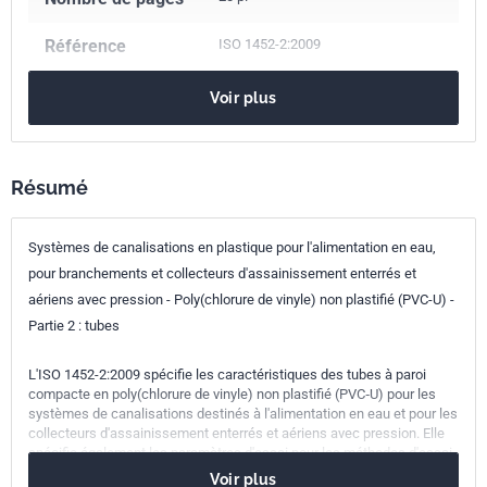
Référence
ISO 1452-2:2009
Codes ICS
Voir plus
23.040.20
Canalisations en matières plastiques
23.040.45
Raccords en matières plastiques
91.140.60
Systèmes d'alimentation en eau
Résumé
93.025
Systèmes d'adduction d'eau
Numéro de tirage
1 - décembre 2009
Systèmes de canalisations en plastique pour l'alimentation en eau,
pour branchements et collecteurs d'assainissement enterrés et
aériens avec pression - Poly(chlorure de vinyle) non plastifié (PVC-U) -
Partie 2 : tubes
L'ISO 1452-2:2009 spécifie les caractéristiques des tubes à paroi
compacte en poly(chlorure de vinyle) non plastifié (PVC‑U) pour les
systèmes de canalisations destinés à l'alimentation en eau et pour les
collecteurs d'assainissement enterrés et aériens avec pression. Elle
spécifie également les paramètres d'essai pour les méthodes d'essai
auxquelles il y est fait référence.
Voir plus