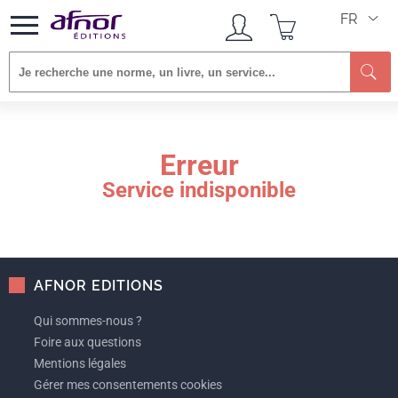
FR
Re
Erreur
Service indisponible
AFNOR EDITIONS
Qui sommes-nous ?
Foire aux questions
Mentions légales
Gérer mes consentements cookies