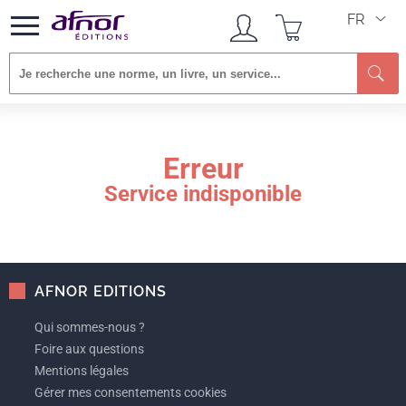
FR
Re
Erreur
Service indisponible
AFNOR EDITIONS
Qui sommes-nous ?
Foire aux questions
Mentions légales
Gérer mes consentements cookies