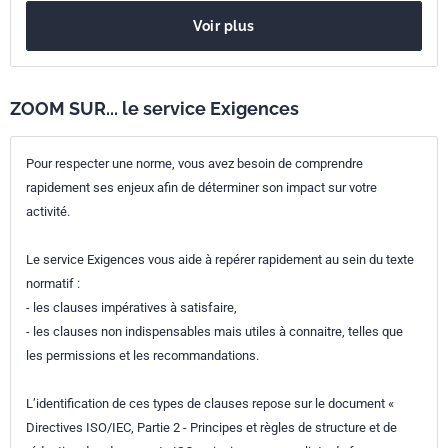
Codes ICS
Voir plus
93.020
Travaux de terrassement. Excavation. Fondation.
Travaux en souterrain
13.080.20
Propriétés physiques des sols
ZOOM SUR... le service Exigences
Numéro de tirage
1
Pour respecter une norme, vous avez besoin de comprendre
rapidement ses enjeux afin de déterminer son impact sur votre
activité.
Le service Exigences vous aide à repérer rapidement au sein du texte
normatif :
- les clauses impératives à satisfaire,
- les clauses non indispensables mais utiles à connaitre, telles que
les permissions et les recommandations.
L’identification de ces types de clauses repose sur le document «
Directives ISO/IEC, Partie 2 - Principes et règles de structure et de