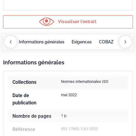
Visualiser l'extrait
OBAZ
Informations générales
Exigences
COBAZ
Informa
Informations générales
Collections
Normes internationales ISO
Date de
mai 2022
publication
Nombre de pages
1 p.
Référence
ISO 17892-1/A1:2022