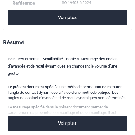
Référence
ISO 19403-6:2024
Codes ICS
87.040
Peintures et vernis
Voir plus
Numéro de tirage
1
Résumé
Peintures et vernis - Mouillabilité - Partie 6: Mesurage des angles
d’avancée et de recul dynamiques en changeant le volume d’une
goutte
Le présent document spécifie une méthode permettant de mesurer
l’angle de contact dynamique à l’aide d’une méthode optique. Les
angles de contact d’avancée et de recul dynamiques sont déterminés.
Le mesurage spécifié dans le présent document permet de
caractériser les propriétés de mouillage et de démouillage. Il est
également possible de déterminer l’homogénéité morphologique et
Voir plus
chimique des interfaces.