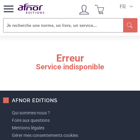
FR
Re
Erreur
Service indisponible
AFNOR EDITIONS
Qui sommes-nous ?
Foire aux questions
Mentions légales
Gérer mes consentements cookies