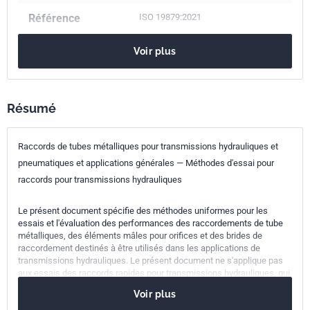
Référence
ISO 19879:2021
Codes ICS
Voir plus
23.100.40
Tuyauterie et raccords
23.040.60
Brides, assemblages à brides et joints
Résumé
Numéro de tirage
3
Raccords de tubes métalliques pour transmissions hydrauliques et
pneumatiques et applications générales — Méthodes d'essai pour
raccords pour transmissions hydrauliques
Le présent document spécifie des méthodes uniformes pour les
essais et l'évaluation des performances des raccordements de tube
métalliques, des éléments mâles pour orifices et des brides de
raccordement destinés à être utilisés dans les applications de
transmissions hydrauliques. Le présent document ne s'applique pas
aux essais des raccords rapides pour transmissions hydrauliques, qui
font l'objet de l'ISO 18869.
Voir plus
Les essais décrits dans le présent document sont indépendants les