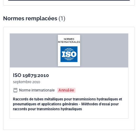
uns des autres et documentent la méthode à suivre pour chaque
essai. Pour des indications concernant les exigences d'essai et les
critères de performance, se référer à la Norme internationale
Normes remplacées
(1)
appropriée couvrant le composant.
Pour la qualification du connecteur, le nombre minimal d'échantillons
spécifiés dans le présent document doit être soumis à essai, sauf
spécification contraire dans la norme de connecteurs appropriée ou
accord entre le fabricant et l'utilisateur.
ISO 19879:2010
septembre 2010
Norme internationale
Annulée
Raccords de tubes métalliques pour transmissions hydrauliques et
pneumatiques et applications générales - Méthodes d'essai pour
raccords pour transmissions hydrauliques