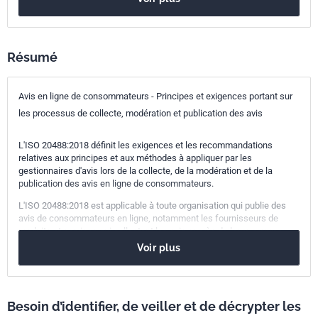
03.080.30
Services aux consommateurs
97.020
Économie domestique en général
Résumé
Avis en ligne de consommateurs - Principes et exigences portant sur
les processus de collecte, modération et publication des avis
L'ISO 20488:2018 définit les exigences et les recommandations
relatives aux principes et aux méthodes à appliquer par les
gestionnaires d'avis lors de la collecte, de la modération et de la
publication des avis en ligne de consommateurs.
L'ISO 20488:2018 est applicable à toute organisation qui publie des
avis de consommateurs en ligne, notamment les fournisseurs de
produits et services qui collectent les avis auprès de leurs propres
clients, un tiers travaillant au nom du fournisseur, ou un tiers
Voir plus
indépendant. Il est admis que les différents processus relatifs à la
collecte, à la modération et à la publication peuvent à divers moments
être réalisés par différentes organisations. Le présent document est
applicable aux avis publiés en ligne, collectés à l'aide de n'importe
Besoin d’identifier, de veiller et de décrypter les
quelle méthodologie.