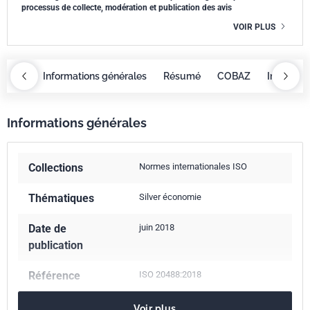
processus de collecte, modération et publication des avis
VOIR PLUS
OBAZ
Informations générales
Résumé
COBAZ
Informati
Informations générales
Collections
Normes internationales ISO
Thématiques
Silver économie
Date de
juin 2018
publication
Référence
ISO 20488:2018
Codes ICS
Voir plus