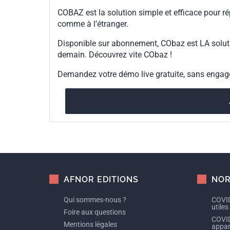
COBAZ est la solution simple et efficace pour ré
comme à l’étranger.
Disponible sur abonnement, CObaz est LA solut
demain. Découvrez vite CObaz !
Demandez votre démo live gratuite, sans enga
AFNOR EDITIONS
NOR
Qui sommes-nous ?
COVID
utiles
Foire aux questions
COVID
Mentions légales
appare