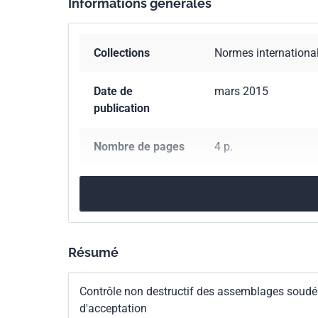
Informations générales
Collections
Normes internationa
Date de
mars 2015
publication
Nombre de pages
4 p.
Référence
ISO 23278:2015
Codes ICS
25.160.40
Joints so
Résumé
Numéro de tirage
1
Contrôle non destructif des assemblages soudé
d'acceptation