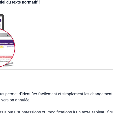
el du texte normatif !
us permet d’identifier facilement et simplement les changement
e version annulée.
les ajouts, suppressions ou modifications à un texte, tableau, fig