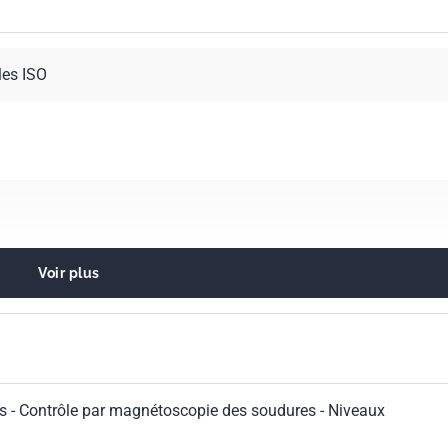
les ISO
Voir plus
udés et soudures
s - Contrôle par magnétoscopie des soudures - Niveaux