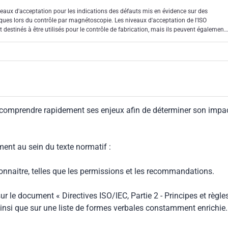
veaux d'acceptation pour les indications des défauts mis en évidence sur des
ues lors du contrôle par magnétoscopie. Les niveaux d'acceptation de l'ISO
estinés à être utilisés pour le contrôle de fabrication, mais ils peuvent également,
ntrôle en service. Ces niveaux d'acceptation peuvent être reliés à des normes de
n, des spécifications ou des codes.
 comprendre rapidement ses enjeux afin de déterminer son impa
ment au sein du texte normatif :
connaitre, telles que les permissions et les recommandations.
ur le document « Directives ISO/IEC, Partie 2 - Principes et règle
insi que sur une liste de formes verbales constamment enrichie.