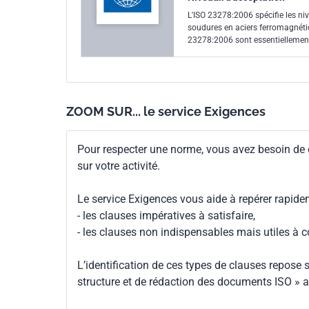
L'ISO 23278:2006 spécifie les ni
soudures en aciers ferromagnétiq
23278:2006 sont essentiellement d
le cas échéant, servir pour le co
soudage, des normes d'applicatio
ZOOM SUR... le service Exigences
Pour respecter une norme, vous avez besoin de
sur votre activité.
Le service Exigences vous aide à repérer rapide
- les clauses impératives à satisfaire,
- les clauses non indispensables mais utiles à 
L’identification de ces types de clauses repose s
structure et de rédaction des documents ISO » a