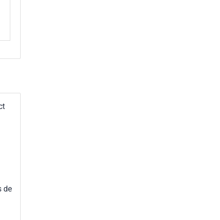
ct
s de