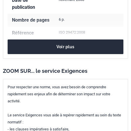
Date de
publication
Nombre de pages
6 p.
Référence
ISO 29472:2008
Codes ICS
Voir plus
91.100.60
Matériaux d'isolation thermique et acoustique
Numéro de tirage
1 - novembre 2008
ZOOM SUR... le service Exigences
Pour respecter une norme, vous avez besoin de comprendre
rapidement ses enjeux afin de déterminer son impact sur votre
activité.
Le service Exigences vous aide à repérer rapidement au sein du texte
normatif :
- les clauses impératives à satisfaire,