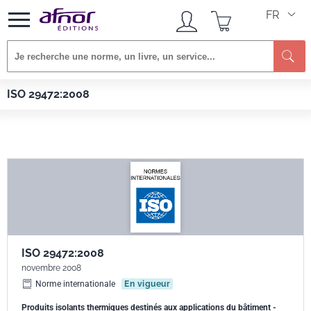
FR
Re
Afnor EDITIONS
Normes
ISO 29472:2008
ISO 29472:2008
ISO 29472:2008
novembre 2008
Norme internationale
En vigueur
Produits isolants thermiques destinés aux applications du bâtiment -