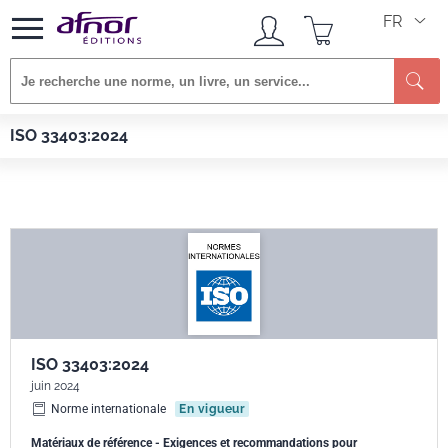
FR
Re
Afnor EDITIONS
Normes
ISO 33403:2024
ISO 33403:2024
ISO 33403:2024
juin 2024
Norme internationale
En vigueur
Matériaux de référence - Exigences et recommandations pour