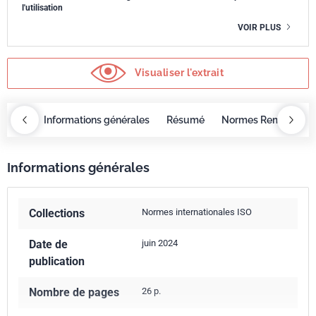
l'utilisation
VOIR PLUS
Visualiser l'extrait
OBAZ
Informations générales
Résumé
Normes Remplacée
Informations générales
Collections
Normes internationales ISO
Date de
juin 2024
publication
Nombre de pages
26 p.