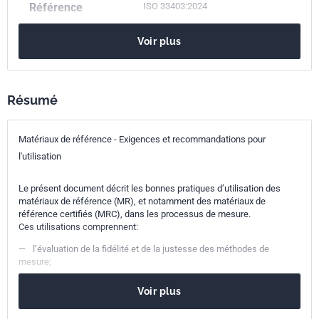
Référence
ISO 33403:2024
Codes ICS
71.040.30
Réactifs chimiques
Voir plus
Numéro de tirage
1
Résumé
Matériaux de référence - Exigences et recommandations pour
l'utilisation
Le présent document décrit les bonnes pratiques d’utilisation des
matériaux de référence (MR), et notamment des matériaux de
référence certifiés (MRC), dans les processus de mesure.
Ces utilisations comprennent:
—
l’évaluation de la fidélité et de la justesse des méthodes de
mesure;
—
le contrôle de la qualité;
Voir plus
—
l’attribution de valeurs de propriétés à des matériaux;