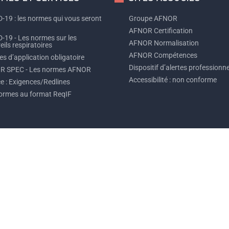
-19 : les normes qui vous seront
Groupe AFNOR
AFNOR Certification
-19 - Les normes sur les
AFNOR Normalisation
ils respiratoires
AFNOR Compétences
s d’application obligatoire
Dispositif d’alertes professionne
R SPEC - Les normes AFNOR
Accessibilité : non conforme
ce : Exigences/Redlines
ormes au format ReqIF