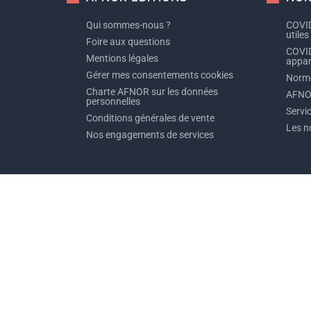
Qui sommes-nous ?
COVID
utiles
Foire aux questions
COVID
Mentions légales
appare
Gérer mes consentements cookies
Norme
Charte AFNOR sur les données
AFNO
personnelles
Servi
Conditions générales de vente
Les n
Nos engagements de services