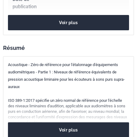
publication
Nombre de pages
10 p.
Voir plus
Référence
ISO 389-1:2017
Codes ICS
Résumé
13.140
Bruit du point de vue de ses effets sur l'homme
Acoustique - Zéro de référence pour l'étalonnage d'équipements
Numéro de tirage
1
audiométriques - Partie 1 : Niveaux de référence équivalents de
pression acoustique liminaire pour les écouteurs à sons purs supra-
auraux
ISO 389-1:2017 spécifie un zéro normal de référence pour l'échelle
des niveaux liminaires d'audition, applicable aux audiomètres à sons
purs en conduction aérienne, afin de favoriser, au niveau mondial, la
concordance et l'uniformité d'expression des mesurages des niveaux
liminaires d'audition.
Voir plus
ISO 389-1:2017 expose les données sous une forme se prêtant à leur