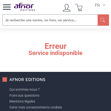
FR
Re
Erreur
Service indisponible
AFNOR EDITIONS
Qui sommes-nous ?
Foire aux questions
Mentions légales
Gérer mes consentements cookies