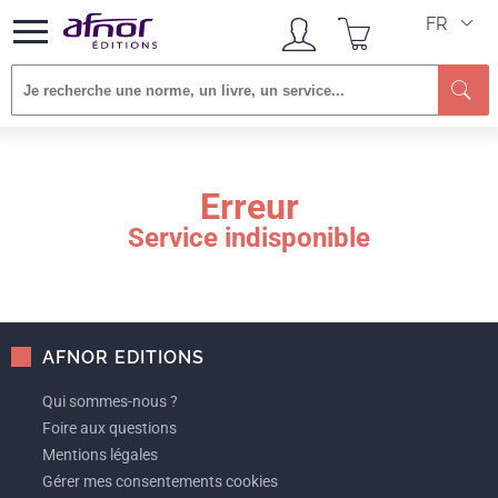
FR
Re
Erreur
Service indisponible
AFNOR EDITIONS
Qui sommes-nous ?
Foire aux questions
Mentions légales
Gérer mes consentements cookies