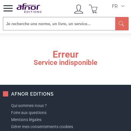
FR
Re
Erreur
Service indisponible
AFNOR EDITIONS
Qui sommes-nous ?
Foire aux questions
Mentions légales
Gérer mes consentements cookies