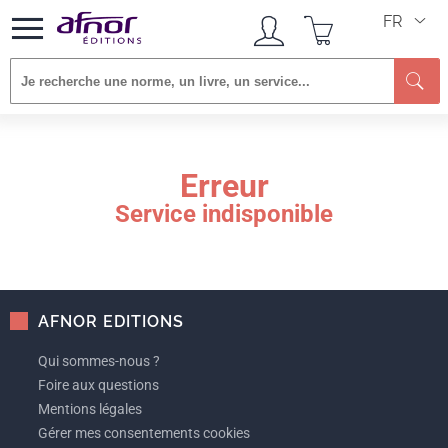
FR
Re
Erreur
Service indisponible
AFNOR EDITIONS
Qui sommes-nous ?
Foire aux questions
Mentions légales
Gérer mes consentements cookies