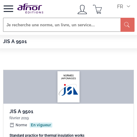
FR
Re
Afnor EDITIONS
Normes
JIS A 9501
JIS A 9501
JIS A 9501
février 2019
Norme
En vigueur
Standard practice for thermal insulation works