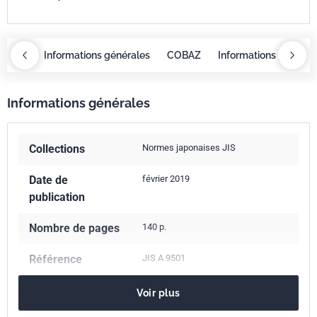
OBAZ
Informations générales
COBAZ
Informations général
Informations générales
Collections
Normes japonaises JIS
Date de
février 2019
publication
Nombre de pages
140 p.
Référence
JIS A 9501
Codes ICS
Voir plus