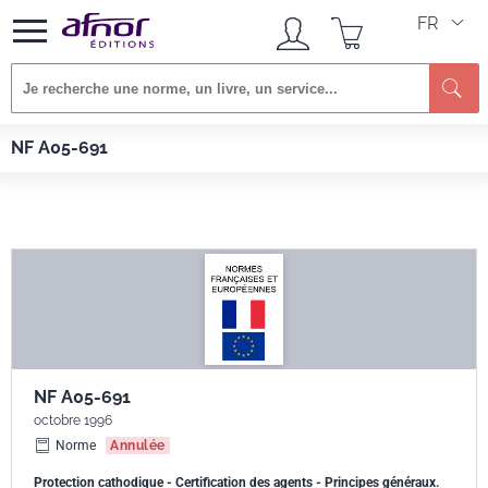
FR
Afnor EDITIONS
Normes
NF A05-691
NF A05-691
NF A05-691
octobre 1996
Norme
Annulée
Protection cathodique - Certification des agents - Principes généraux.