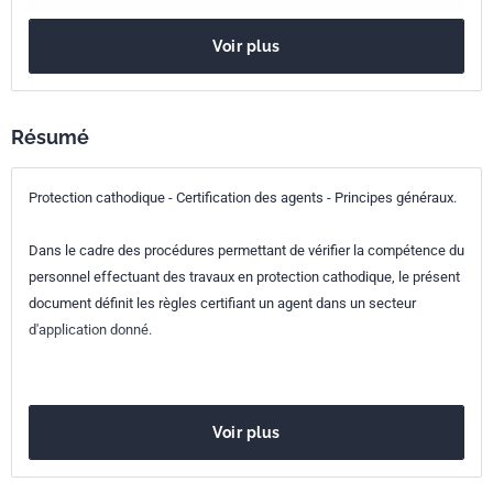
Référence
NF A05-691
Voir plus
Codes ICS
03.100.30
Gestion des ressources humaines
Résumé
77.060
Corrosion des métaux
Indice de
A05-691
Protection cathodique - Certification des agents - Principes généraux.
classement
Dans le cadre des procédures permettant de vérifier la compétence du
Numéro de tirage
1 - septembre 1996
personnel effectuant des travaux en protection cathodique, le présent
document définit les règles certifiant un agent dans un secteur
d'application donné.
Voir plus