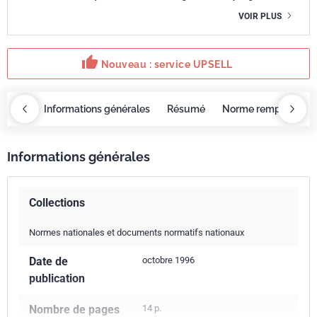
VOIR PLUS
thumb_up
Nouveau : service UPSELL
OBAZ
Informations générales
Résumé
Norme remplacée p
Informations générales
Collections
Normes nationales et documents normatifs nationaux
Date de
octobre 1996
publication
Nombre de pages
14 p.