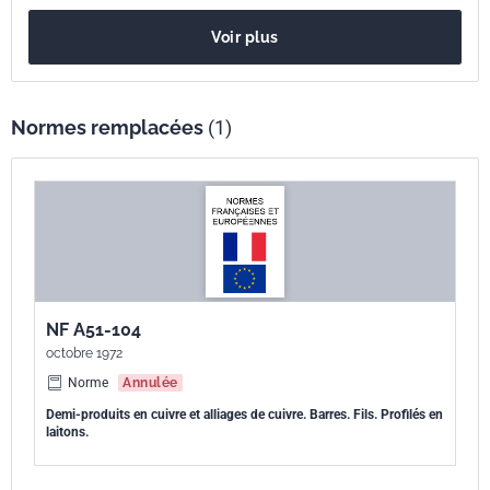
Référence
NF A51-104
Voir plus
Codes ICS
77.150.30
Produits en cuivre
Indice de
A51-104
Normes remplacées
(1)
classement
Numéro de tirage
1 - décembre 1983
Parenté
ISO 426-1:1983
internationale
NF A51-104
octobre 1972
Norme
Annulée
Demi-produits en cuivre et alliages de cuivre. Barres. Fils. Profilés en
laitons.