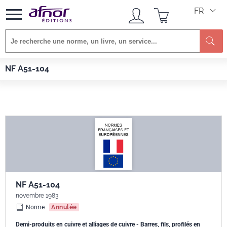
FR
Re
Afnor EDITIONS
Normes
NF A51-104
NF A51-104
NF A51-104
novembre 1983
Norme
Annulée
Demi-produits en cuivre et alliages de cuivre - Barres, fils, profilés en