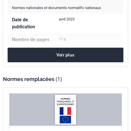
Normes nationales et documents normatifs nationaux
Date de
avril 2023
publication
Nombre de pages
11 p.
Référence
NF B30-004
Voir plus
Codes ICS
81.040.10
Matières premières et verre brut
Normes remplacées
(1)
Indice de
B30-004
classement
Numéro de tirage
1