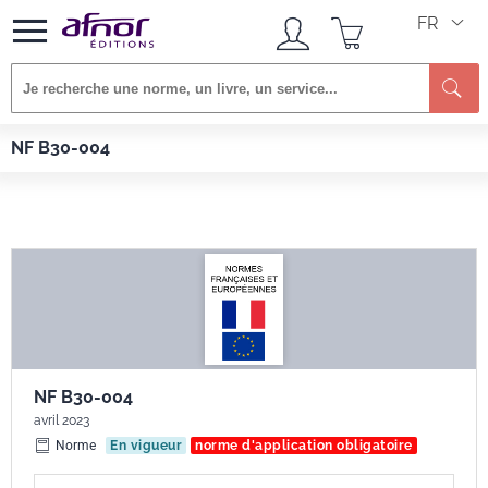
FR
Re
Afnor EDITIONS
Normes
NF B30-004
NF B30-004
NF B30-004
avril 2023
Norme
En vigueur
norme d'application obligatoire