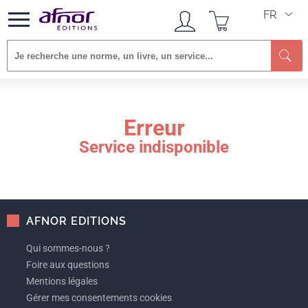
FR
Re
Erreur
Service indisponible
AFNOR EDITIONS
Qui sommes-nous ?
Foire aux questions
Mentions légales
Gérer mes consentements cookies