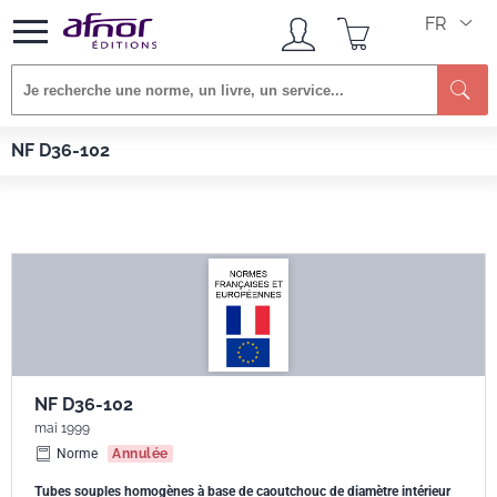
FR
Re
Afnor EDITIONS
Normes
NF D36-102
NF D36-102
NF D36-102
mai 1999
Norme
Annulée
Tubes souples homogènes à base de caoutchouc de diamètre intérieur