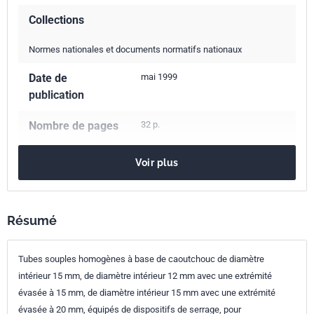
Collections
Normes nationales et documents normatifs nationaux
Date de
mai 1999
publication
Nombre de pages
32 p.
Référence
NF D36-102
Voir plus
Codes ICS
23.040.70
Tuyaux et flexibles
Résumé
83.140.40
Tuyaux flexibles
91.140.40
Systèmes de fourniture de gaz
Tubes souples homogènes à base de caoutchouc de diamètre
Indice de
D36-102
intérieur 15 mm, de diamètre intérieur 12 mm avec une extrémité
classement
évasée à 15 mm, de diamètre intérieur 15 mm avec une extrémité
évasée à 20 mm, équipés de dispositifs de serrage, pour