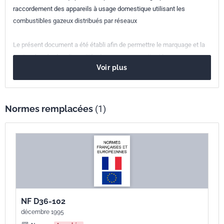
Numéro de tirage
1 - juin 1999
raccordement des appareils à usage domestique utilisant les
combustibles gazeux distribués par réseaux
Le présent document a été établi afin de permettre le marquage et la
vente séparée des dispositifs de serrage permettant leur
Voir plus
remplacement suite à un démontage. De plus, il complète les
exigences sur le marquage, la notice et le conditionnement.
Normes remplacées
(1)
NF D36-102
décembre 1995