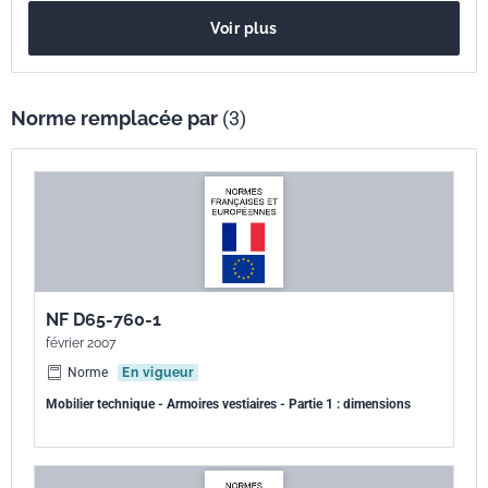
Référence
NF D65-760
Voir plus
Codes ICS
97.140
Ameublement
Indice de
D65-760
Norme remplacée par
(3)
classement
Numéro de tirage
1 - décembre 1997
NF D65-760-1
février 2007
Norme
En vigueur
Mobilier technique - Armoires vestiaires - Partie 1 : dimensions