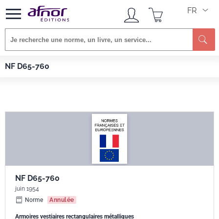
FR
Afnor EDITIONS
Normes
NF D65-760
NF D65-760
NF D65-760
juin 1954
Norme
Annulée
Armoires vestiaires rectangulaires métalliques